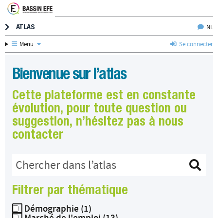
ATLAS
NL

Menu
Se connecter



Bienvenue sur l’atlas
Cette plateforme est en constante
évolution, pour toute question ou
suggestion, n’hésitez pas à nous
contacter

Filtrer par thématique
Démographie (1)
Marché de l'emploi (13)